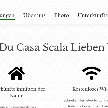
tungen
Über uns
Photo
Unterkünfte
tungen
Über uns
Photo
Unterkünfte
Du Casa Scala Lieben
künfte inmitten der
Kostenloses Wi-
Natur
Schnelle Internetverbindung 
Aufenthalt inbegriffen. Ble
ebe ein unvergessliches