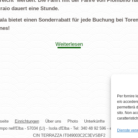
rreicht werden. Die Fahrt mit der Fähre von Piombino n
raio dauert eine Stunde.
ala bietet einen Sonderrabatt für jede Buchung bei Tor
nes!
Weiterlesen
Per fornire 
e/o accedere
permetterà d
sito. Non ac
caratteristic
seite
Einrichtungen
Über uns
Photo
Unterkünfte
Kontakt
ampo nell'Elba - 57034 (LI) - Isola d'Elba - Tel: 340 48 92 596 - elbacasasca
Dienste ver
CIN TERRAZZA IT049003C2C3EVSBF2