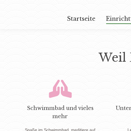
Startseite
Einrich
Startseite
Einrich
Weil 
Schwimmbad und vieles
Unter
mehr
Spaße im Schwimmbad, meditiere auf
L