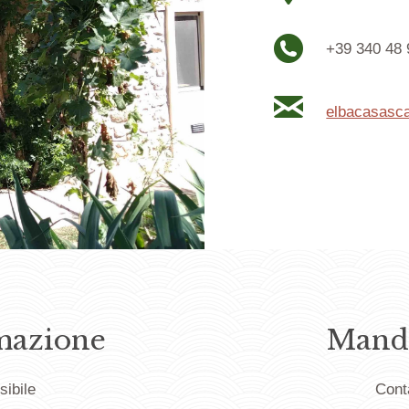
+39 340 48 
elbacasasc
mazione
Manda
sibile
Cont