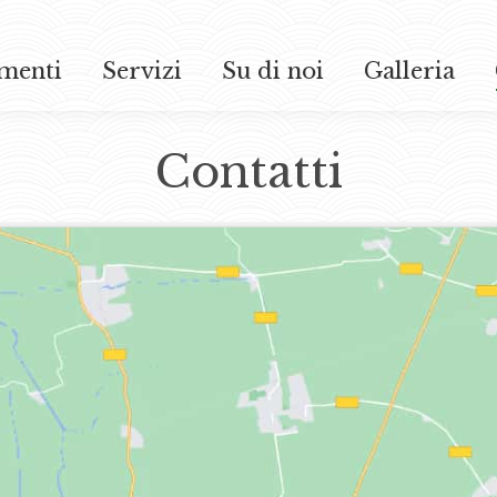
menti
Servizi
Su di noi
Galleria
menti
Servizi
Su di noi
Galleria
Contatti